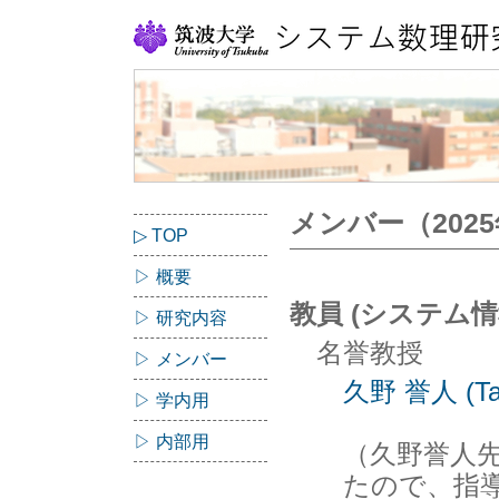
メンバー（202
▷ TOP
▷ 概要
教員 (システム情
▷ 研究内容
名誉教授
▷ メンバー
久野 誉人 (Tak
▷ 学内用
▷ 内部用
（久野誉人先
たので、指