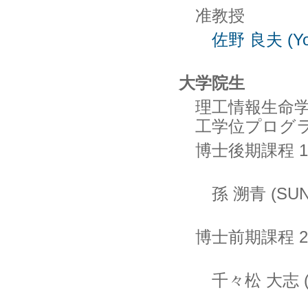
准教授
佐野 良夫 (Yo
大学院生
理工情報生命学
工学位プログ
博士後期課程 
孫 溯青 (SUN 
博士前期課程 
千々松 大志 (Ta