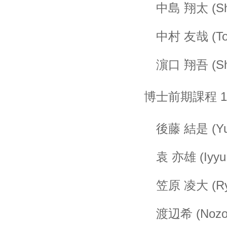
中島 翔太 (Sh
中村 友哉 (To
濵口 翔吾 (Sh
博士前期課程 
後藤 結是 (Yu
袁 亦雄 (Iyyu
笠原 凌大 (Ry
渡辺希 (Nozo